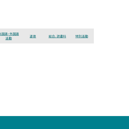
外国語・外国語
道徳
総合、読書科
特別活動
活動