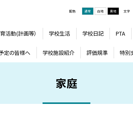
配色
通常
白地
黒地
文字
育活動(計画等）
学校生活
学校日記
PTA
予定の皆様へ
学校施設紹介
評価規準
特別
家庭