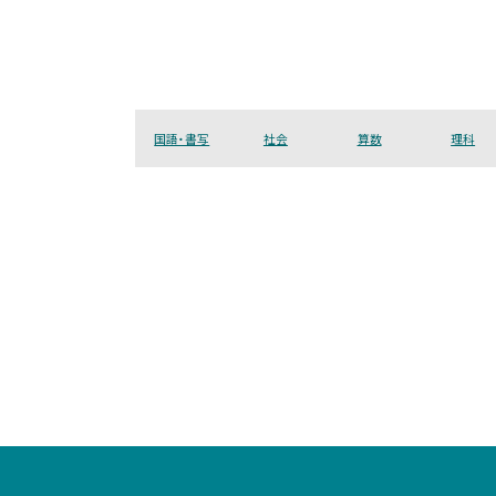
国語・書写
社会
算数
理科