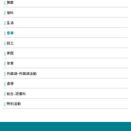
算数
理科
生活
音楽
図工
家庭
体育
外国語・外国語活動
道徳
総合、読書科
特別活動