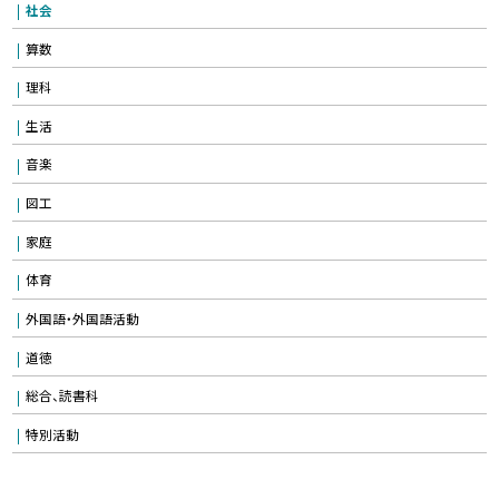
社会
算数
理科
生活
音楽
図工
家庭
体育
外国語・外国語活動
道徳
総合、読書科
特別活動