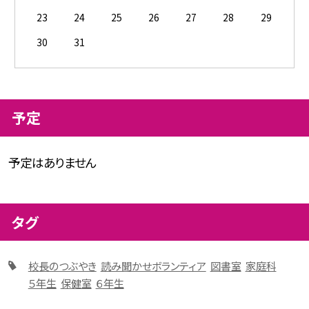
23
24
25
26
27
28
29
30
31
予定
予定はありません
タグ
校長のつぶやき
読み聞かせボランティア
図書室
家庭科
５年生
保健室
６年生