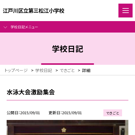
江戸川区立第三松江小学校
学校日記メニュー
学校日記
トップページ
>
学校日記
>
できごと
>
詳細
水泳大会激励集会
公開日
2015/09/01
更新日
2015/09/01
できごと