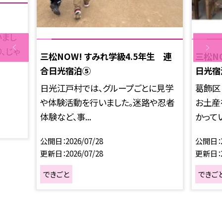
いまし
、じゃ
三松NOW! すみれ学級4.5年生 連
三松N
合日光宿泊⑤
日光宿
日光江戸村では、グループごとに見学
葛飾区
や体験活動を行いました。迷路や忍者
お土産
体験など、事...
かってい
公開日
2026/07/28
公開日
更新日
2026/07/28
更新日
できごと
できご