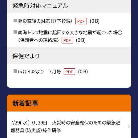
緊急時対応マニュアル
発災直後の対応（登下校編）
(0 B)
PDF
南海トラフ地震に起因する大きな地震が起こった場合
〈保護者への連絡編〉
(0 B)
PDF
保健だより
ほけんだより ７月号
(0 B)
PDF
新着記事
7/29( 水 ) 7月29日 火災時の安全確保のための緊急避
難器具（防災袋）操作研修