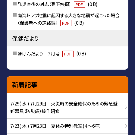
発災直後の対応（登下校編）
(0 B)
PDF
南海トラフ地震に起因する大きな地震が起こった場合
〈保護者への連絡編〉
(0 B)
PDF
保健だより
ほけんだより ７月号
(0 B)
PDF
新着記事
7/29( 水 ) 7月29日 火災時の安全確保のための緊急避
難器具（防災袋）操作研修
7/23( 木 ) 7月23日 夏休み特別教室(４～6年）