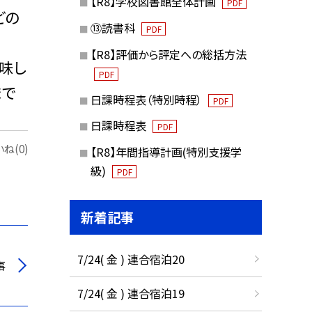
【R8】学校図書館全体計画
PDF
どの
⑬読書科
PDF
【R8】評価から評定への総括方法
味し
PDF
まで
日課時程表（特別時程）
PDF
日課時程表
PDF
ね(0)
【R8】年間指導計画(特別支援学
級)
PDF
新着記事
7/24( 金 ) 連合宿泊20
事
7/24( 金 ) 連合宿泊19