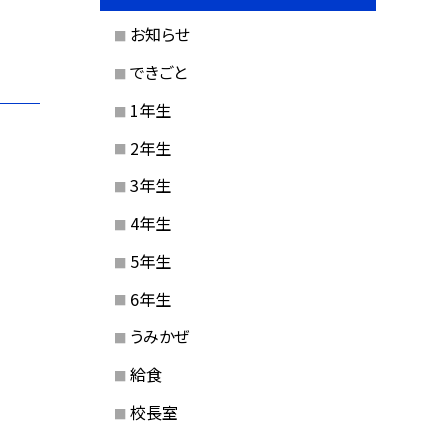
お知らせ
できごと
1年生
2年生
3年生
4年生
5年生
6年生
うみかぜ
給食
校長室