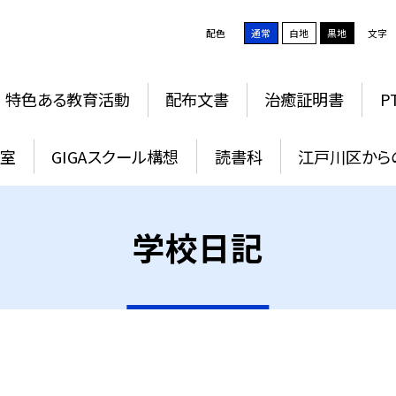
配色
通常
白地
黒地
文字
特色ある教育活動
配布文書
治癒証明書
P
教室
GIGAスクール構想
読書科
江戸川区から
学校日記