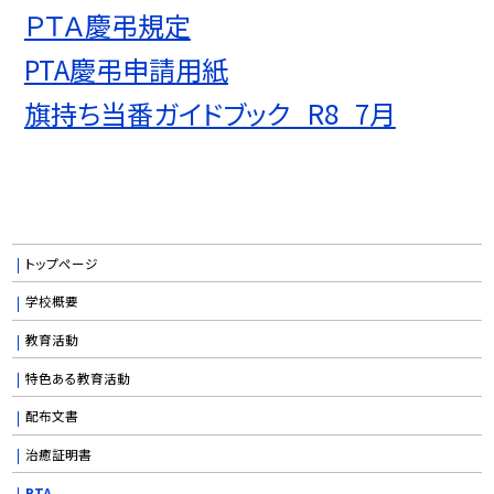
ＰＴＡ慶弔規定
PTA慶弔申請用紙
旗持ち当番ガイドブック_R8_7月
トップページ
学校概要
教育活動
特色ある教育活動
配布文書
治癒証明書
PTA