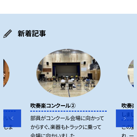
新着記事
吹奏楽コンクール②
吹奏楽
しまし
行い、
部員がコンクール会場に向かって
をしま
からすぐ、楽器もトラックに乗って
この夏
会場に向かいました...
れ、一