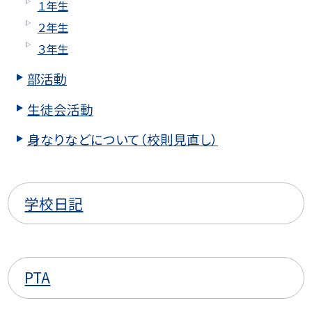
１年生
２年生
３年生
部活動
生徒会活動
身なりなどについて（校則見直し）
学校日記
PTA