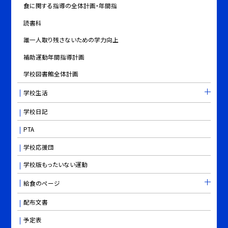
食に関する指導の全体計画・年間指
読書科
誰一人取り残さないための学力向上
補助運動年間指導計画
学校図書館全体計画
学校生活
学校日記
PTA
学校応援団
学校版もったいない運動
給食のページ
配布文書
予定表