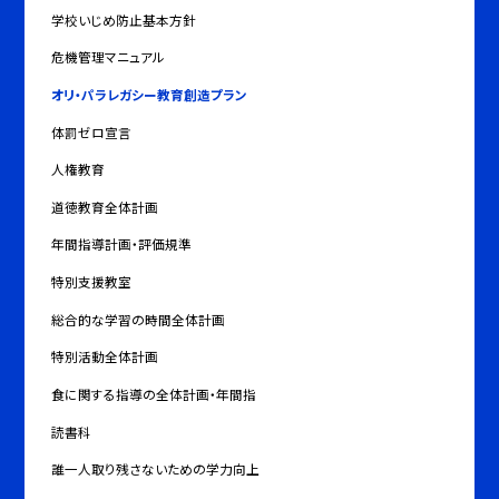
学校いじめ防止基本方針
危機管理マニュアル
オリ・パラレガシー教育創造プラン
体罰ゼロ宣言
人権教育
道徳教育全体計画
年間指導計画・評価規準
特別支援教室
総合的な学習の時間全体計画
特別活動全体計画
食に関する指導の全体計画・年間指
読書科
誰一人取り残さないための学力向上