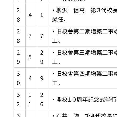
2
・ 柳沢 信高 第３代校
4
1
8
就任。
2
・ 旧校舎第二期増築工事
7
7
8
工。
2
2
・ 旧校舎第三期増築工事
5
9
9
工。
3
・ 旧校舎第四期増築工事
4
9
0
工。
3
1
2
・ 開校１０周年記念式挙行
2
1
6
3
・ 石井 鈞 第４代校長