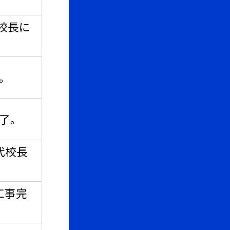
校長に
。
了。
代校長
工事完