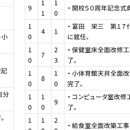
1
1
9
・ 開校５０周年記念式
1
0
1
・ 富田 栄三 第１７
4
1
＝小
0
に就任。
1
2
・ 保健室床全面改修
7
0
3
了。
校記
1
1
・ 小体育館天井全面
8
0
0
完了。
岩分
1
1
・ コンピュータ室改修
9
0
0
了。
。
1
1
2
・ 給食室全面改築工事