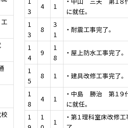
1
・ 中山 三夫 第１８
4
1
3
に就任。
）工
1
3
8
・ 耐震工事完了。
3
1
就
1
1
9
・ 屋上防水工事完了。
4
8
通
1
8
1
・ 建具改修工事完了。
5
1
・ 中島 勝治 第１９
4
1
8
に就任。
代校
1
1
・ 第１理科室床改修工
1
9
0
了。