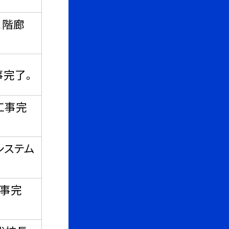
１階廊
事完了。
工事完
システム
工事完