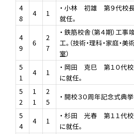
4
・ 小林 初雄 第９代校
4
1
8
就任。
・ 鉄筋校舎（第４期）工事
4
2
6
工。（技術・理科・家庭・美
9
7
室）
5
・ 岡田 克巳 第１０代
4
1
1
に就任。
5
1
2
・ 開校３０周年記念式典挙
2
1
5
5
・ 杉田 光春 第１１代
4
1
4
に就任。