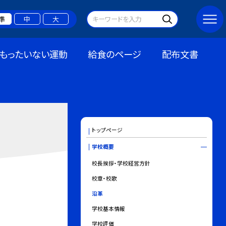
準
中
大
もったいない運動
給食のページ
配布文書
トップページ
学校概要
校長挨拶・学校経営方針
校章・校歌
沿革
学校基本情報
学校評価