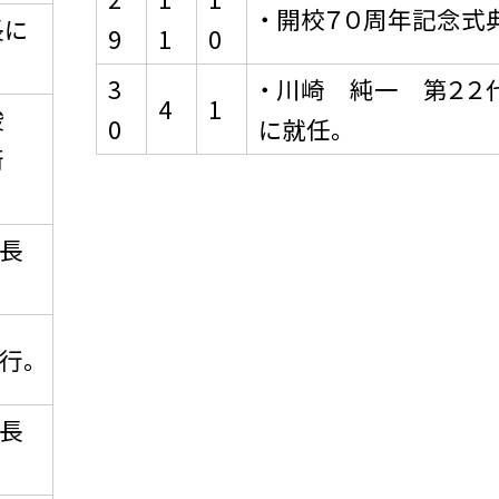
・ 開校７０周年記念式
長に
9
1
0
3
・ 川崎 純一 第２２
4
1
竣
0
に就任。
術
校長
行。
校長