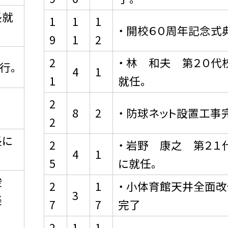
長就
1
1
1
・ 開校６０周年記念式
9
1
2
2
・ 林 和夫 第２０代
行。
4
1
1
就任。
2
8
2
・ 防球ネット設置工事
2
長に
2
・ 岩野 康之 第２１
4
1
5
に就任。
竣
2
1
・ 小体育館天井全面
3
楽
7
7
完了
2
1
1