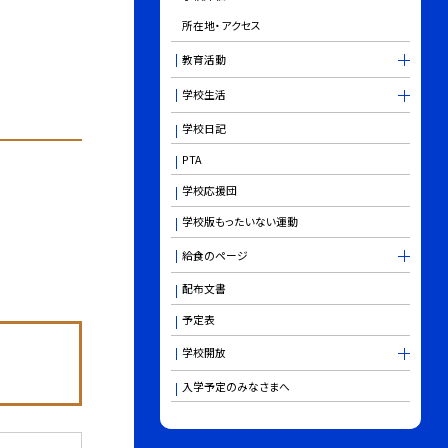
所在地・アクセス
教育活動
学校生活
学校日記
PTA
学校応援団
学校版もったいない運動
給食のページ
配布文書
予定表
学校開放
入学予定のみなさまへ