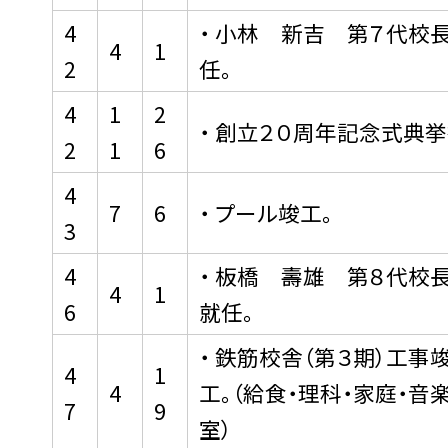
4
・ 小林 新吉 第７代校
4
1
2
任。
4
1
2
・ 創立２０周年記念式典挙
2
1
6
4
7
6
・ プール竣工。
3
4
・ 板橋 壽雄 第８代校
4
1
6
就任。
・ 鉄筋校舎（第３期）工事
4
1
4
工。（給食・理科・家庭・音
7
9
室）