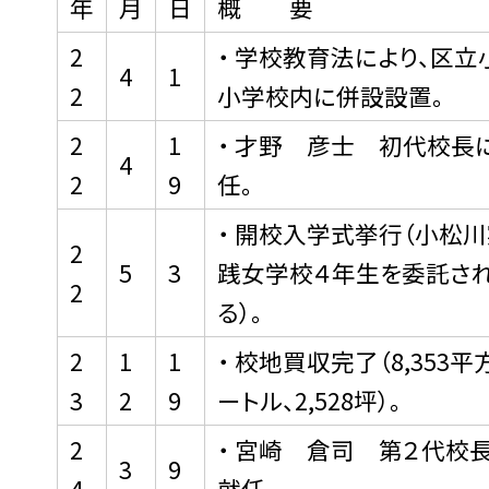
年
月
日
概 要
2
・ 学校教育法により、区立
4
1
2
小学校内に併設設置。
2
1
・ 才野 彦士 初代校長
4
2
9
任。
・ 開校入学式挙行（小松
2
5
3
践女学校４年生を委託さ
2
る）。
2
1
1
・ 校地買収完了（8,353平
3
2
9
ートル、2,528坪）。
2
・ 宮崎 倉司 第２代校
3
9
4
就任。