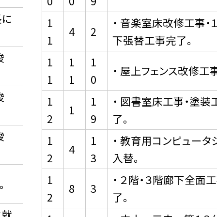
0
0
9
長に
1
・ 音楽室床改修工事・
4
2
1
下張替工事完了。
竣
1
1
1
・ 屋上フェンス改修工
1
1
0
竣
1
1
・ 図書室床工事・塗装
1
2
9
了。
竣
1
1
・ 教育用コンピュータ
4
2
3
入替。
1
・ ２階・３階廊下全面
。
8
3
2
了。
に就