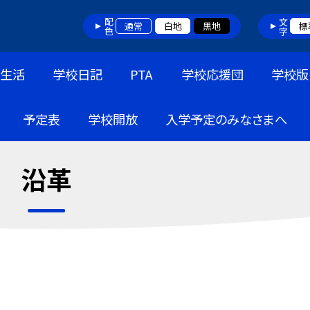
配色
文字
通常
白地
黒地
標
生活
学校日記
PTA
学校応援団
学校版
予定表
学校開放
入学予定のみなさまへ
沿革