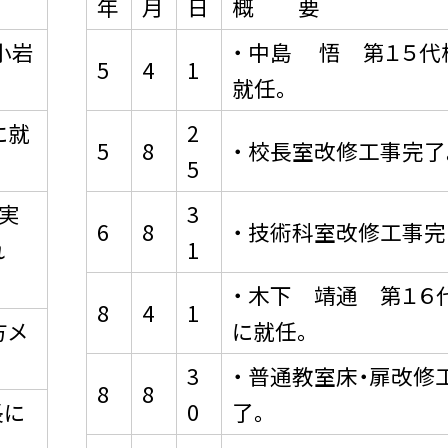
年
月
日
概 要
小岩
・ 中島 悟 第１５代
5
4
1
就任。
に就
2
5
8
・ 校長室改修工事完了
5
川実
3
6
8
・ 技術科室改修工事完
れ
1
・ 木下 靖通 第１６
8
4
1
方メ
に就任。
3
・ 普通教室床・扉改修
8
8
長に
0
了。