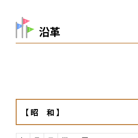
沿革
【 昭 和 】