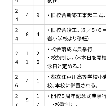
2
4
9
・ 旧校舎新築工事起工式。
4
2
・ 旧校舎竣工。（８／５・６
8
4
4
岩小学校より移転）
・ 校舎落成式典挙行。
2
1
2
・ 校旗制定。（＊本日を開
4
1
6
念日と定める。）
2
・ 都立江戸川高等学校小
4
1
6
校、本校に併置される。
2
1
・ 開校５周年記念式典挙行
5
7
7
・校歌制定。