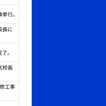
典挙行。
校長に
完了。
代校長
改修工事