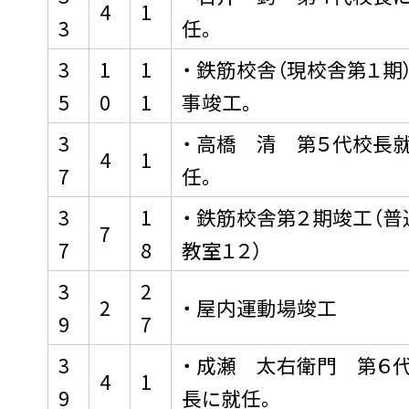
4
1
3
任。
3
1
1
・ 鉄筋校舎（現校舎第１期
5
0
1
事竣工。
3
・ 高橋 清 第５代校長
4
1
7
任。
3
1
・ 鉄筋校舎第２期竣工（普
7
7
8
教室１２）
3
2
2
・ 屋内運動場竣工
9
7
3
・ 成瀬 太右衛門 第６
4
1
9
長に就任。