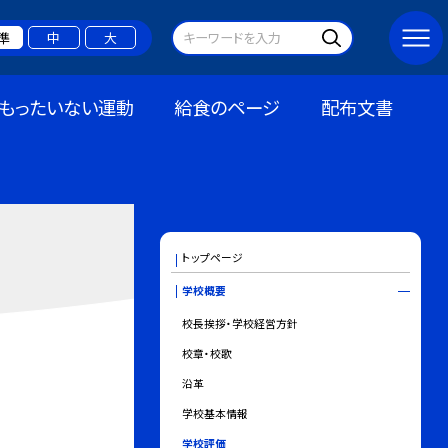
準
中
大
もったいない運動
給食のページ
配布文書
トップページ
学校概要
校長挨拶・学校経営方針
校章・校歌
沿革
学校基本情報
学校評価