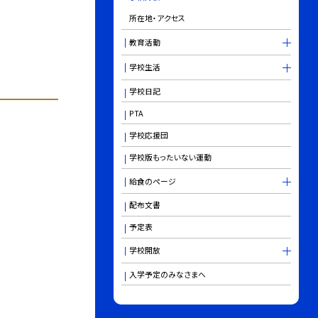
所在地・アクセス
教育活動
学校生活
学校日記
PTA
学校応援団
学校版もったいない運動
給食のページ
配布文書
予定表
学校開放
入学予定のみなさまへ