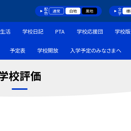
配色
文字
通常
白地
黒地
標
生活
学校日記
PTA
学校応援団
学校版
予定表
学校開放
入学予定のみなさまへ
学校評価