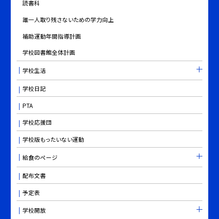
読書科
誰一人取り残さないための学力向上
補助運動年間指導計画
学校図書館全体計画
学校生活
学校日記
PTA
学校応援団
学校版もったいない運動
給食のページ
配布文書
予定表
学校開放