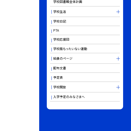
学校図書館全体計画
学校生活
学校日記
PTA
学校応援団
学校版もったいない運動
給食のページ
配布文書
予定表
学校開放
入学予定のみなさまへ