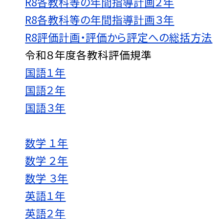
R8各教科等の年間指導計画２年
R8各教科等の年間指導計画３年
R8評価計画・評価から評定への総括方法
令和８年度各教科評価規準
国語１年
国語２年
国語３年
数学 １年
数学 ２年
数学 ３年
英語１年
英語２年