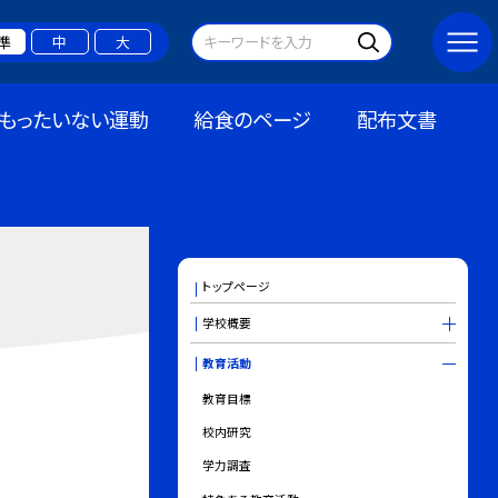
準
中
大
もったいない運動
給食のページ
配布文書
トップページ
学校概要
教育活動
教育目標
校内研究
学力調査