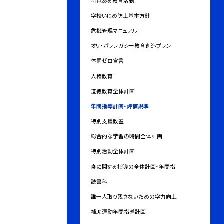
特色ある教育活動
学校いじめ防止基本方針
危機管理マニュアル
オリ・パラレガシー教育創造プラン
体罰ゼロ宣言
人権教育
道徳教育全体計画
年間指導計画・評価規準
特別支援教室
総合的な学習の時間全体計画
特別活動全体計画
食に関する指導の全体計画・年間指
読書科
誰一人取り残さないための学力向上
補助運動年間指導計画