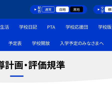
配色
文字
通常
白地
黒地
標
生活
学校日記
PTA
学校応援団
学校版
予定表
学校開放
入学予定のみなさまへ
導計画・評価規準