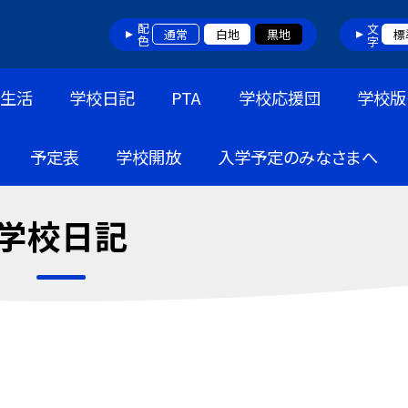
配色
文字
通常
白地
黒地
標
生活
学校日記
PTA
学校応援団
学校版
予定表
学校開放
入学予定のみなさまへ
学校日記