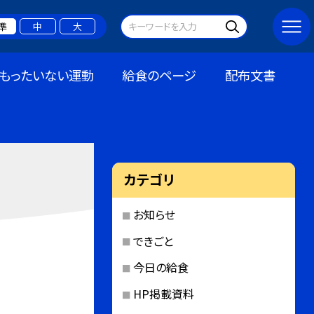
準
中
大
もったいない運動
給食のページ
配布文書
カテゴリ
お知らせ
できごと
今日の給食
HP掲載資料