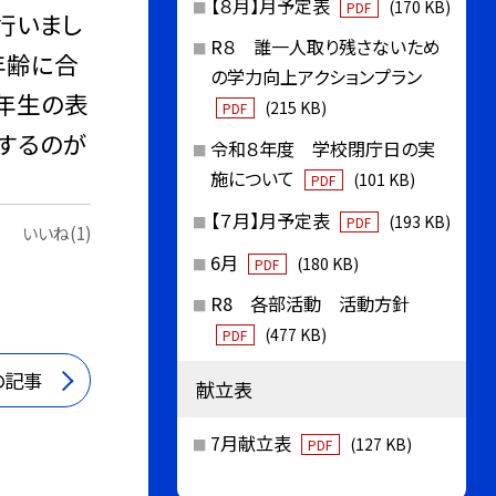
【８月】月予定表
(170 KB)
PDF
行いまし
R８ 誰一人取り残さないため
年齢に合
の学力向上アクションプラン
6年生の表
(215 KB)
PDF
演するのが
令和８年度 学校閉庁日の実
施について
(101 KB)
PDF
【７月】月予定表
(193 KB)
PDF
いいね(1)
6月
(180 KB)
PDF
R8 各部活動 活動方針
(477 KB)
PDF
の記事
献立表
7月献立表
(127 KB)
PDF