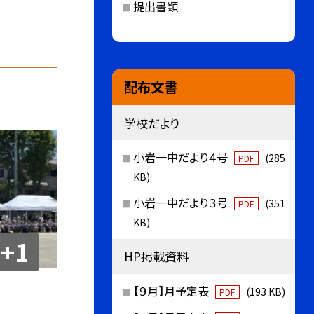
提出書類
配布文書
学校だより
小岩一中だより４号
(285
PDF
KB)
小岩一中だより３号
(351
PDF
KB)
+1
HP掲載資料
【９月】月予定表
(193 KB)
PDF