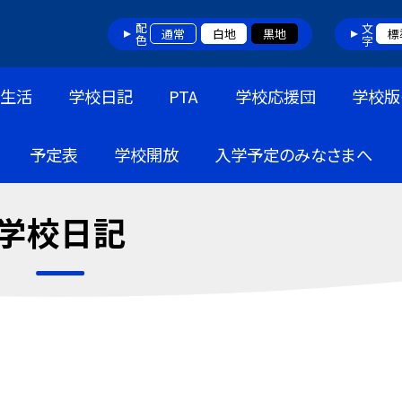
配色
文字
通常
白地
黒地
標
生活
学校日記
PTA
学校応援団
学校版
予定表
学校開放
入学予定のみなさまへ
学校日記