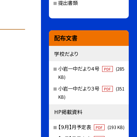
提出書類
配布文書
学校だより
小岩一中だより４号
(285
PDF
KB)
小岩一中だより３号
(351
PDF
KB)
HP掲載資料
【９月】月予定表
(193 KB)
PDF