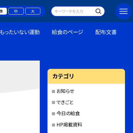
準
中
大
もったいない運動
給食のページ
配布文書
カテゴリ
お知らせ
できごと
今日の給食
HP掲載資料