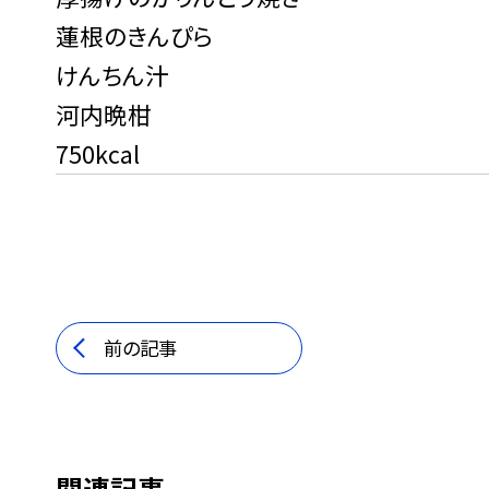
蓮根のきんぴら
けんちん汁
河内晩柑
750kcal
前の記事
関連記事