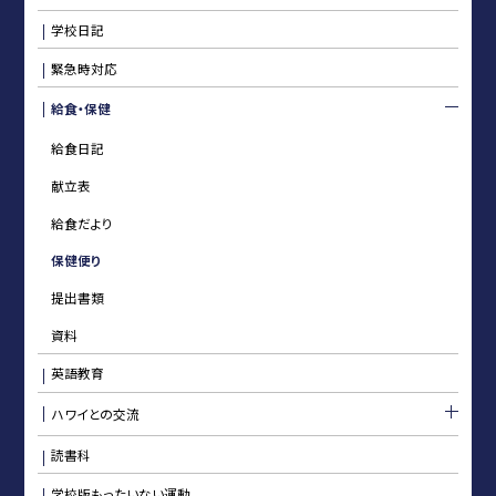
学校日記
緊急時対応
給食・保健
給食日記
献立表
給食だより
保健便り
提出書類
資料
英語教育
ハワイとの交流
読書科
学校版もったいない運動