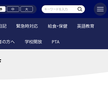
準
中
大
日記
緊急時対応
給食・保健
英語教育
者の方へ
学校開放
PTA
育