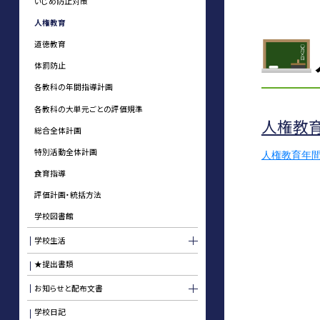
いじめ防止対策
人権教育
道徳教育
体罰防止
各教科の年間指導計画
各教科の大単元ごとの評価規準
人権教
総合全体計画
特別活動全体計画
人権教育年
食育指導
評価計画・統括方法
学校図書館
学校生活
★提出書類
お知らせと配布文書
学校日記