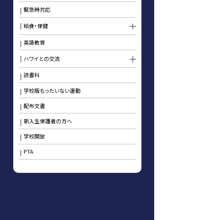
緊急時対応
給食・保健
英語教育
ハワイとの交流
読書科
学校版もったいない運動
配布文書
新入生保護者の方へ
学校開放
PTA