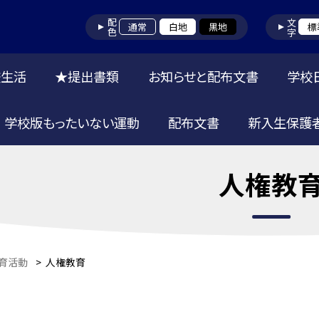
配色
文字
通常
白地
黒地
標
校生活
★提出書類
お知らせと配布文書
学校
学校版もったいない運動
配布文書
新入生保護
人権教
育活動
>
人権教育