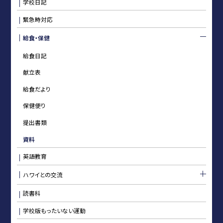
学校日記
緊急時対応
給食・保健
給食日記
献立表
給食だより
保健便り
提出書類
資料
英語教育
ハワイとの交流
読書科
学校版もったいない運動