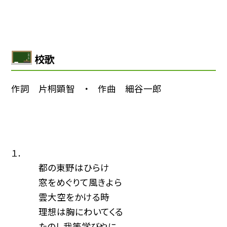
校歌
作詞 片桐顕智 ・ 作曲 細谷一郎
１.
都の東野はひらけ
窓をめぐりて風きよら
雲大空をかける時
理想は胸にわいてくる
たのし我等学びやに