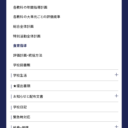
各教科の年間指導計画
各教科の大単元ごとの評価規準
総合全体計画
特別活動全体計画
食育指導
評価計画・統括方法
学校図書館
学校生活
★提出書類
お知らせと配布文書
学校日記
緊急時対応
給食・保健