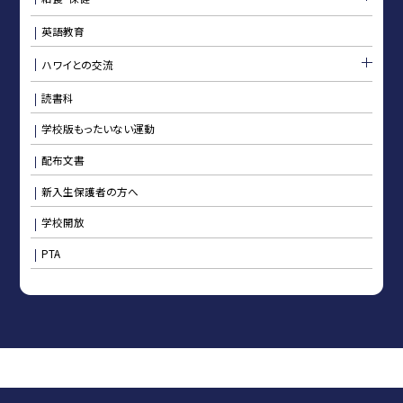
英語教育
ハワイとの交流
読書科
学校版もったいない運動
配布文書
新入生保護者の方へ
学校開放
PTA