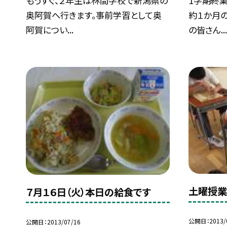
もうすぐ、２年生は林間学校で新潟県の
1学期終
奥阿賀へ行きます。事前学習として奥
約１か月
阿賀につい...
の皆さん..
土曜授
７月１６日（火）本日の給食です
公開日
2013/
公開日
2013/07/16