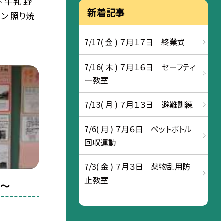
 牛乳 野
新着記事
ロン 照り焼
7/17( 金 ) ７月１７日 終業式
7/16( 木 ) ７月１６日 セーフティ
ー教室
7/13( 月 ) ７月１３日 避難訓練
7/6( 月 ) ７月６日 ペットボトル
回収運動
7/3( 金 ) ７月３日 薬物乱用防
止教室
年〜