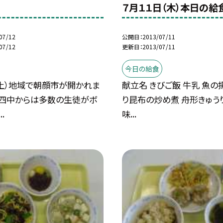
７月１１日（木）本日の給
07/12
公開日
2013/07/11
07/12
更新日
2013/07/11
今日の給食
（土）地域で朝顔市が開かれま
献立名 きびご飯 牛乳 魚の
江四中からは多数の生徒がボ
り昆布の炒め煮 舟形きゅう
.
味...