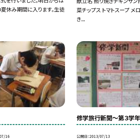
業式を行いました。明日からは
献立名 照り焼きチキンサンド
の夏休み期間に入ります。生徒
菜チップス トマトスープ メ
.
き...
業
修学旅行新聞〜第３学
07/16
公開日
2013/07/13