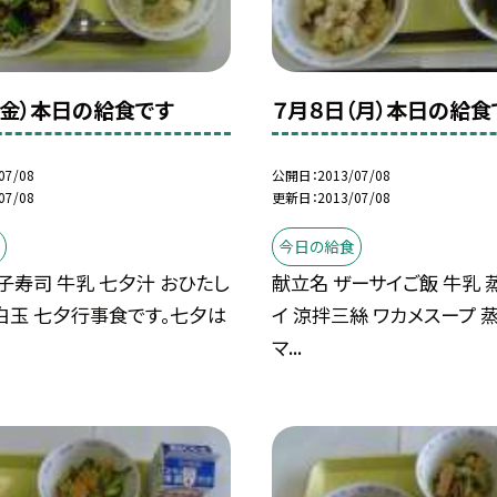
（金）本日の給食です
７月８日（月）本日の給食
07/08
公開日
2013/07/08
07/08
更新日
2013/07/08
今日の給食
子寿司 牛乳 七夕汁 おひたし
献立名 ザーサイご飯 牛乳 
白玉 七夕行事食です。七夕は
イ 涼拌三絲 ワカメスープ 
マ...