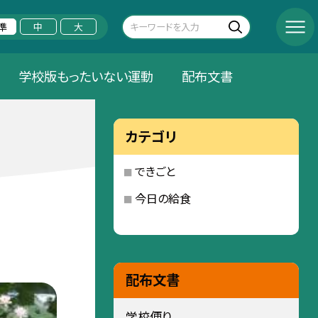
準
中
大
学校版もったいない運動
配布文書
カテゴリ
できごと
今日の給食
配布文書
学校便り