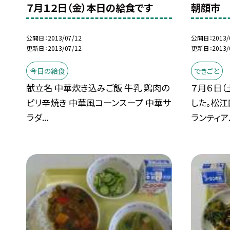
７月１２日（金）本日の給食です
朝顔市
公開日
2013/07/12
公開日
2013/
更新日
2013/07/12
更新日
2013/
今日の給食
できごと
献立名 中華炊き込みご飯 牛乳 鶏肉の
７月６日
ピリ辛焼き 中華風コーンスープ 中華サ
した。松
ラダ...
ランティア..