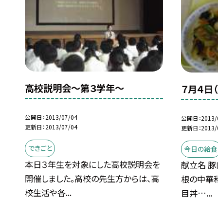
高校説明会〜第３学年〜
７月４日
公開日
2013/07/04
公開日
2013/
更新日
2013/07/04
更新日
2013/
できごと
今日の給食
本日３年生を対象にした高校説明会を
献立名 豚
開催しました。高校の先生方からは、高
根の中華和
校生活や各...
目丼…...