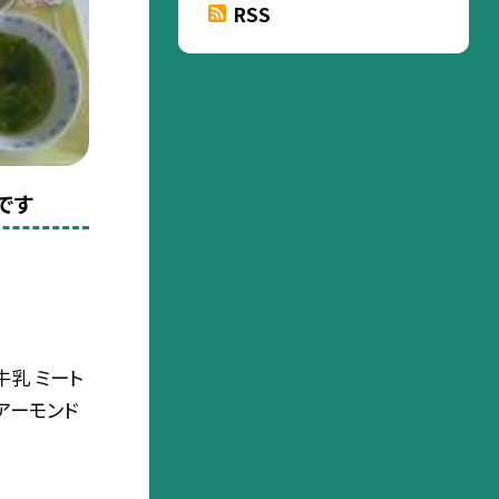
RSS
です
牛乳 ミート
アーモンド