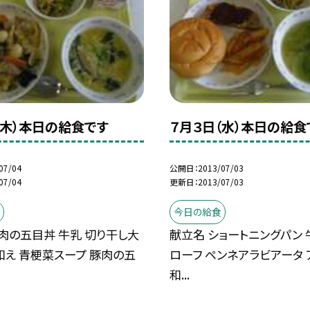
（木）本日の給食です
７月３日（水）本日の給食
07/04
公開日
2013/07/03
07/04
更新日
2013/07/03
今日の給食
肉の五目丼 牛乳 切り干し大
献立名 ショートニングパン 
え 青梗菜スープ 豚肉の五
ローフ ペンネアラビアータ 
和...