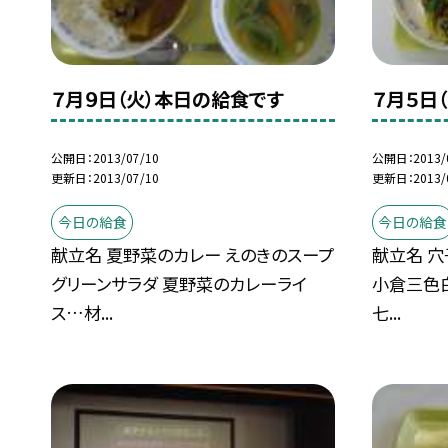
７月９日（火）本日の給食です
７月５日
公開日
2013/07/10
公開日
2013/
更新日
2013/07/10
更新日
2013/
今日の給食
今日の給食
献立名 夏野菜のカレー えのきのスープ
献立名 穴
グリーンサラダ 夏野菜のカレーライ
小倉三色
ス…材...
七...