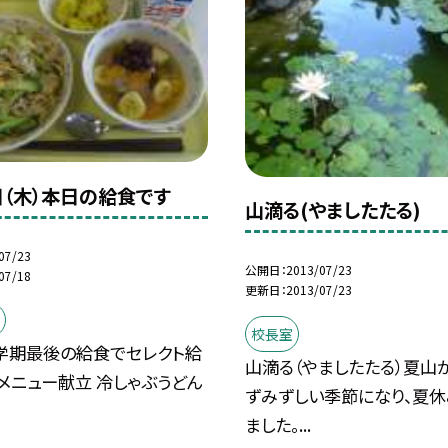
日（木）本日の給食です
山滴る(やましたたる)
07/23
公開日
2013/07/23
07/18
更新日
2013/07/23
校長室
学期最後の給食でセレクト給
山滴る（やましたたる）夏山
Ａメニュー献立 冷しゃぶうどん
ずみずしい季節になり、夏
ました。...