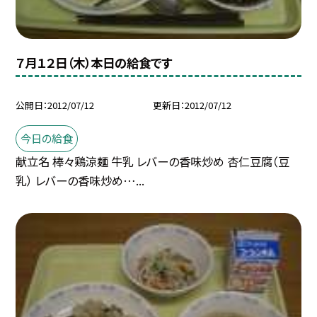
７月１２日（木）本日の給食です
公開日
2012/07/12
更新日
2012/07/12
今日の給食
献立名 棒々鶏涼麺 牛乳 レバーの香味炒め 杏仁豆腐（豆
乳） レバーの香味炒め…...