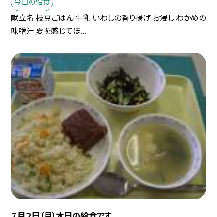
今日の給食
献立名 枝豆ごはん 牛乳 いわしの香り揚げ お浸し わかめの
味噌汁 夏を感じてほ...
７月２日（月）本日の給食です