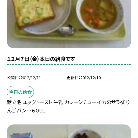
１２月７日（金）本日の給食です
公開日
2012/12/11
更新日
2012/12/10
今日の給食
献立名 エッグトースト 牛乳 カレーシチュー イカのサラダ り
んご パン…６００...