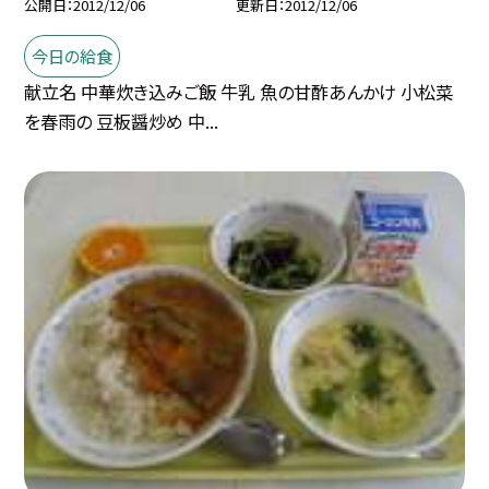
公開日
2012/12/06
更新日
2012/12/06
今日の給食
献立名 中華炊き込みご飯 牛乳 魚の甘酢あんかけ 小松菜
を春雨の 豆板醤炒め 中...