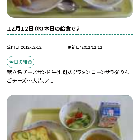
１２月１２日（水）本日の給食です
公開日
2012/12/12
更新日
2012/12/12
今日の給食
献立名 チーズサンド 牛乳 鮭のグラタン コーンサラダ りん
ご チーズ…大昔、ア...