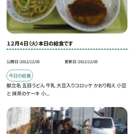
１２月４日（火）本日の給食です
公開日
2012/12/05
更新日
2012/12/05
今日の給食
献立名 五目うどん 牛乳 大豆入りコロッケ かおり和え 小豆
と 抹茶のケーキ 小...