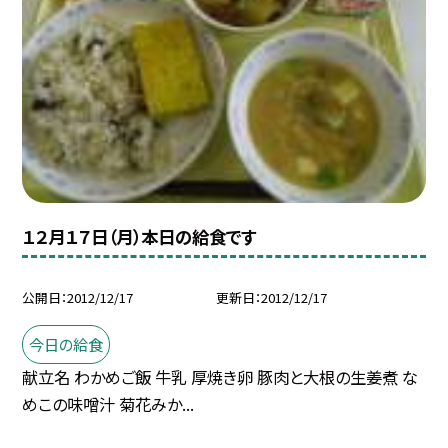
１２月１７日（月）本日の給食です
公開日
2012/12/17
更新日
2012/12/17
今日の給食
献立名 わかめご飯 牛乳 厚焼き卵 豚肉と大根の生姜煮 な
めこの味噌汁 菊花みか...