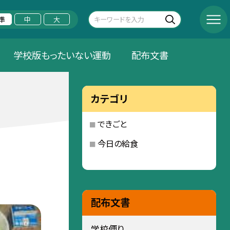
準
中
大
学校版もったいない運動
配布文書
カテゴリ
できごと
今日の給食
配布文書
学校便り