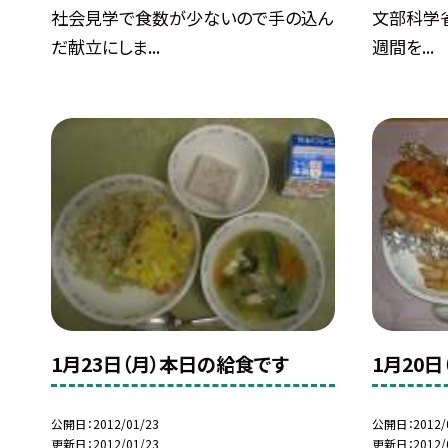
社会見学で食数が少ないので手の込ん
文部科学省
だ献立にしま...
週間を...
1月23日（月）本日の給食です
1月20
公開日
2012/01/23
公開日
2012/
更新日
2012/01/23
更新日
2012/