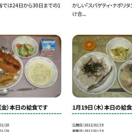
では24日から30日までの1
かしい「スパゲティ・ナポリタン
け合...
日（金）本日の給食です
1月19日（木）本日の給
01/20
公開日
2012/01/19
01/20
更新日
2012/01/19