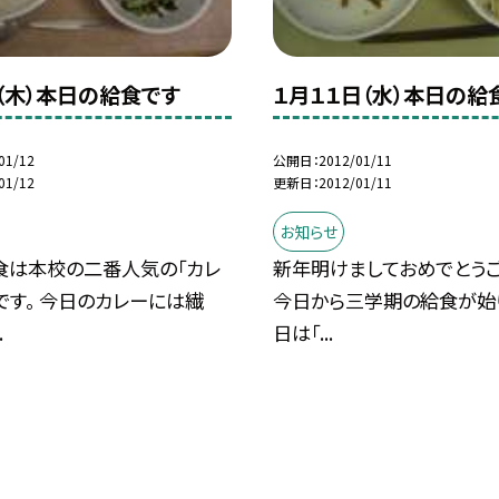
日（木）本日の給食です
１月１１日（水）本日の給
01/12
公開日
2012/01/11
01/12
更新日
2012/01/11
お知らせ
食は本校の二番人気の「カレ
新年明けましておめでとうご
です。 今日のカレーには繊
今日から三学期の給食が始り
.
日は「...