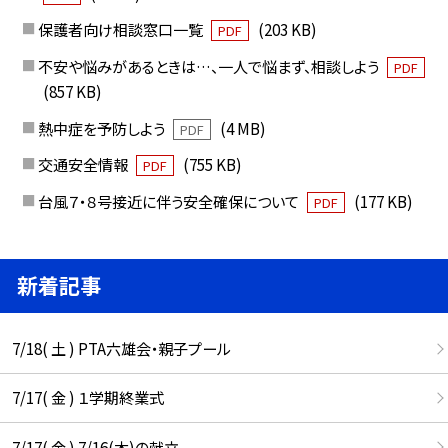
保護者向け相談窓口一覧
(203 KB)
PDF
不安や悩みがあるときは…、一人で悩まず、相談しよう
PDF
(857 KB)
熱中症を予防しよう
(4 MB)
PDF
交通安全情報
(755 KB)
PDF
台風７・８号接近に伴う安全確保について
(177 KB)
PDF
新着記事
7/18( 土 ) PTA六雄会・親子プール
7/17( 金 ) １学期終業式
7/17( 金 ) 7/16(木)の献立