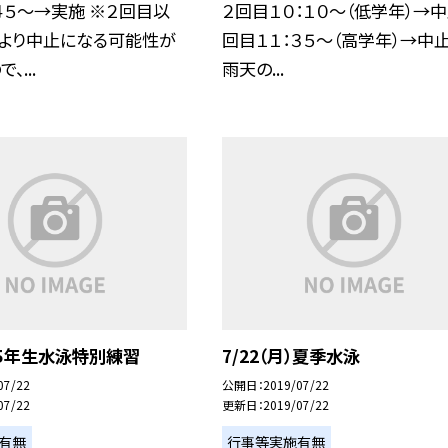
４５〜→実施 ※２回目以
２回目１０：１０〜（低学年）→中
により中止になる可能性が
回目１１：３５〜（高学年）→中止
、...
雨天の...
月)５年生水泳特別練習
7/22（月）夏季水泳
07/22
公開日
2019/07/22
07/22
更新日
2019/07/22
有無
行事等実施有無