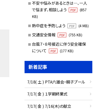
不安や悩みがあるときは…、一人
で悩まず、相談しよう
(857
PDF
KB)
熱中症を予防しよう
(4 MB)
PDF
交通安全情報
(755 KB)
PDF
台風７・８号接近に伴う安全確保
について
(177 KB)
PDF
新着記事
7/18( 土 ) PTA六雄会・親子プール
7/17( 金 ) １学期終業式
7/17( 金 ) 7/16(木)の献立