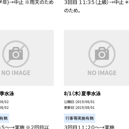
(低学年)→中止 ※雨天のため
３回目 １１:３５（上級）→中止 
のため。
夏季水泳
8/1（木）夏季水泳
08/02
公開日
2019/08/01
08/02
更新日
2019/08/01
有無
行事等実施有無
４５〜→実施 ※２回目以
３回目１１：２０〜→実施