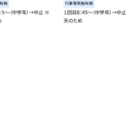
有無
行事等実施有無
４５〜（中学年）→中止 ※
１回目8：45〜（中学年）→中止
め
天のため