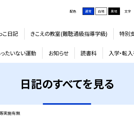
配色
通常
白地
黒地
文字
っこ日記
きこえの教室(難聴通級指導学級)
特別支
もったいない運動
お知らせ
読書科
入学・転入
日記のすべてを見る
等実施有無