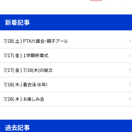
新着記事
7/18( 土 ) PTA六雄会・親子プール
7/17( 金 ) １学期終業式
7/17( 金 ) 7/16(木)の献立
7/16( 木 ) 着衣泳（６年）
7/16( 木 ) お楽しみ会
過去記事