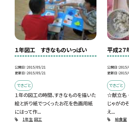
１年図工 すきなものいっぱい
平成２７
公開日
2015/05/21
公開日
2015/
更新日
2015/05/21
更新日
2015/
できごと
できごと
１年の図工の時間、すきなものを描いた
☆献立名 
絵と折り紙でつくったお花を色画用紙
じゃがのそ
にはって作...
え...
1年生
図工
給食室