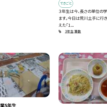
できごと
３年生は今、長さの単位の
ます。今日は荒川土手に行き
えた「１...
3年生
算数
業5年生