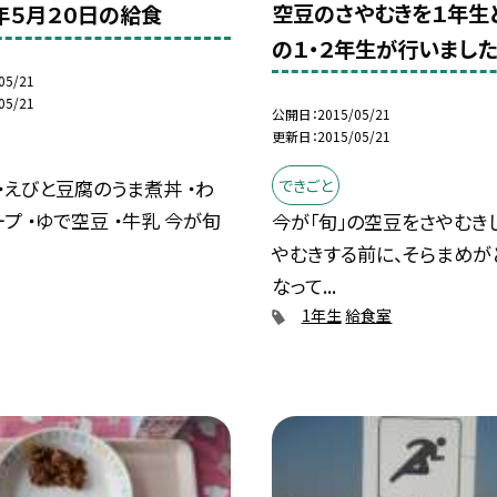
空豆のさやむきを１年生
年５月２０日の給食
の１・２年生が行いました
05/21
05/21
公開日
2015/05/21
更新日
2015/05/21
できごと
・えびと豆腐のうま煮丼 ・わ
プ ・ゆで空豆 ・牛乳 今が旬
今が「旬」の空豆をさやむき
やむきする前に、そらまめが
なって...
1年生
給食室