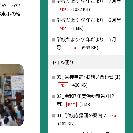
学校だより・学年だより ７月号
じゃこおか
(1022 KB)
PDF
平井東小の給
学校だより・学年だより ６月号
(1 MB)
PDF
学校だより・学年だより ５月
号
(963 KB)
PDF
ＰＴＡ便り
03_各種申請・お問い合わせ (1)
(426 KB)
PDF
02_令和7年度活動報告（HP
用）
(1 MB)
PDF
01_学校応援団の案内 2
PDF
(462 KB)