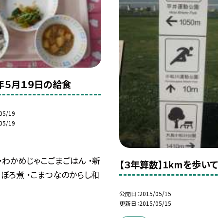
年５月１９日の給食
05/19
05/19
・わかめじゃこごまごはん ・新
【３年算数】1kmを歩いて
ぼろ煮 ・こまつなのからし和
公開日
2015/05/15
更新日
2015/05/15