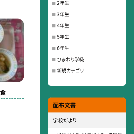
2年生
3年生
4年生
5年生
6年生
ひまわり学級
新規カテゴリ
給食
配布文書
学校だより