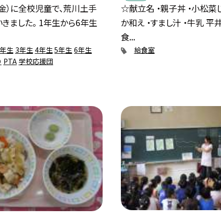
（金）に全校児童で、荒川土手
☆献立名 ・親子丼 ・小松菜
きました。 1年生から6年生
か和え ・すまし汁 ・牛乳 
食...
2年生
3年生
4年生
5年生
6年生
給食室
り
PTA
学校応援団