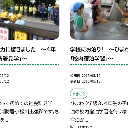
力に驚きました 〜４年
学校にお泊り！ 〜ひま
防署見学」〜
「校内宿泊学習」〜
05/12
公開日
2015/05/12
05/12
更新日
2015/05/12
できごと
なって初めての社会科見学
ひまわり学級３，４年生の子
川消防署小松川出張所です。ち
泊の校内宿泊学習を行いまし
...
宿泊が...
ひまわり