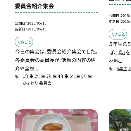
委員会紹介集会
公開日
2015/
更新日
2015/
公開日
2015/05/15
更新日
2015/05/15
できごと
できごと
５年生の５
今日の集会は、委員会紹介集会でした。
ぼこ島」を
各委員会の委員長が、活動の内容の紹
材料...
介や全校...
5年生
1年生
2年生
3年生
4年生
5年生
6年生
ひまわり
委員会