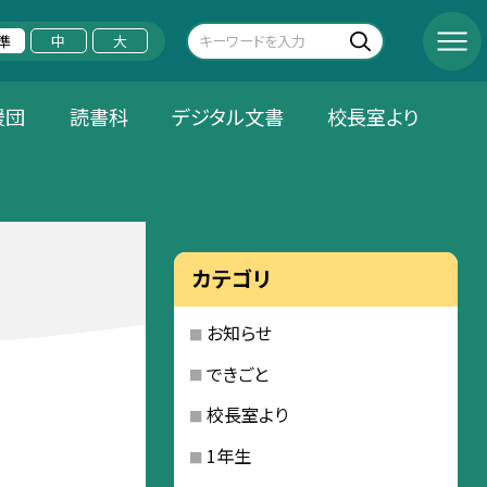
準
中
大
援団
読書科
デジタル文書
校長室より
カテゴリ
お知らせ
できごと
校長室より
1年生