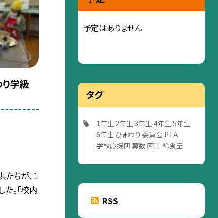
予定はありません
わり学級
タグ
1年生
2年生
3年生
4年生
5年生
6年生
ひまわり
委員会
PTA
学校応援団
算数
図工
給食室
供たちが、１
た。「校内
RSS