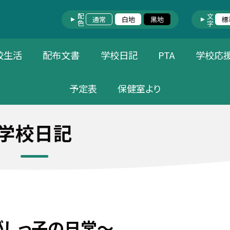
配色
文字
通常
白地
黒地
標
校生活
配布文書
学校日記
PTA
学校応
予定表
保健室より
学校日記
がしっ子の日常～