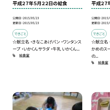
平成２７年５月２２日の給食
平成２７
公開日
2015/05/23
公開日
2015/
更新日
2015/05/23
更新日
2015/
できごと
できごと
☆献立名 ・きなこあげパン ・ワンタンス
☆献立名 
ープ ・いかくんサラダ ・牛乳 いかくん...
かめのスー
の...
給食室
給食室