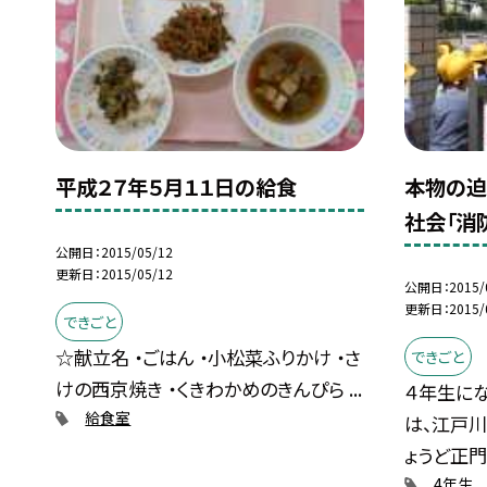
平成２７年５月１１日の給食
本物の迫
社会「消
公開日
2015/05/12
更新日
2015/05/12
公開日
2015/
更新日
2015/
できごと
☆献立名 ・ごはん ・小松菜ふりかけ ・さ
できごと
けの西京焼き ・くきわかめのきんぴら ...
４年生に
給食室
は、江戸
ょうど正門を
4年生