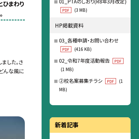
01_PTAのしおり(R8年3月改定)
とひまわり
(3 MB)
PDF
。
HP掲載資料
03_各種申請・お問い合わせ
(416 KB)
PDF
02_令和7年度活動報告
しました。さ
PDF
(1 MB)
どんな風に
②校名案募集チラシ
(1
PDF
MB)
新着記事