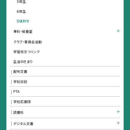
５年生
６年生
ひまわり
専科・給食室
クラブ・委員会活動
学習役立つリンク
生活のきまり
配布文書
学校日記
PTA
学校応援団
読書科
デジタル文書