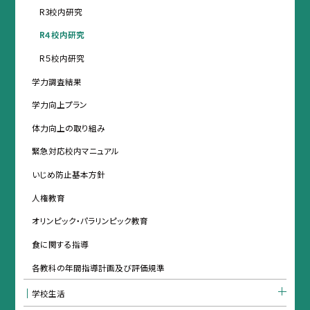
R3校内研究
R４校内研究
R５校内研究
学力調査結果
学力向上プラン
体力向上の取り組み
緊急対応校内マニュアル
いじめ防止基本方針
人権教育
オリンピック・パラリンピック教育
食に関する指導
各教科の年間指導計画及び評価規準
学校生活