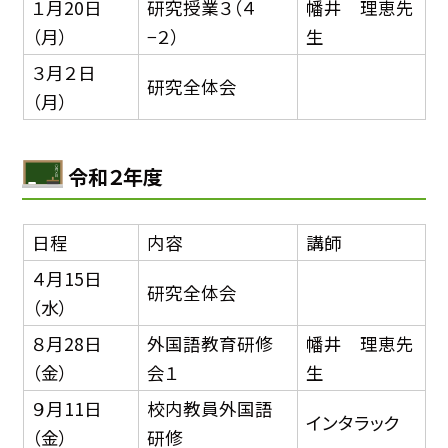
１月20日
研究授業３（４
幡井 理恵先
（月）
−２）
生
３月２日
研究全体会
（月）
令和２年度
日程
内容
講師
４月15日
研究全体会
（水）
８月28日
外国語教育研修
幡井 理恵先
（金）
会１
生
９月11日
校内教員外国語
インタラック
（金）
研修