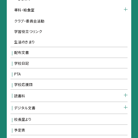
専科・給食室
クラブ・委員会活動
学習役立つリンク
生活のきまり
配布文書
学校日記
PTA
学校応援団
読書科
デジタル文書
校長室より
予定表