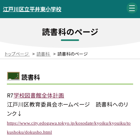
江戸川区立平井東小学校
読書科のページ
トップページ
>
読書科
>
読書科のページ
読書科
R7
学校図書館全体計画
江戸川区教育委員会ホームページ 読書科へのリ
ンク↓
https://www.city.edogawa.tokyo.jp/kosodate/kyoiku/kyouiku/to
kushoku/dokusho.html