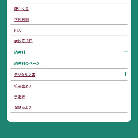
配布文書
学校日記
PTA
学校応援団
読書科
読書科のページ
デジタル文書
校長室より
予定表
保健室より