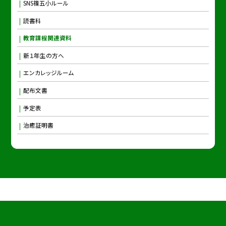
SNS篠五小ルール
読書科
教育課程関連資料
新１年生の方へ
エンカレッジルーム
配布文書
予定表
治癒証明書