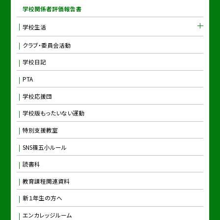
学校関係者評価報告書
学校生活
クラブ・委員会活動
学校日記
PTA
学校応援団
学校版もったいない運動
特別支援教室
SNS篠五小ルール
読書科
教育課程関連資料
新１年生の方へ
エンカレッジルーム