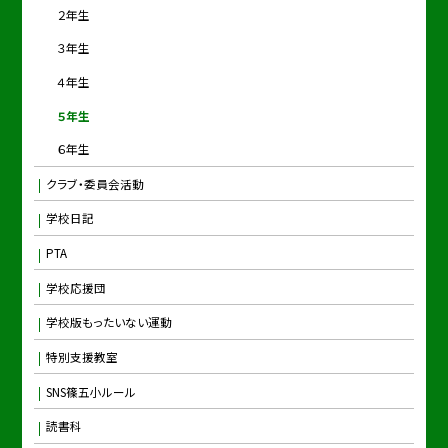
２年生
３年生
４年生
５年生
６年生
クラブ・委員会活動
学校日記
PTA
学校応援団
学校版もったいない運動
特別支援教室
SNS篠五小ルール
読書科