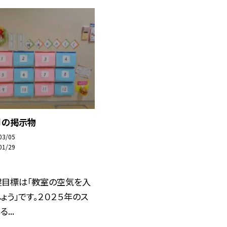
月の掲示物
03/05
01/29
健目標は「教室の空気を入
ょう」です。２０２５年のス
...