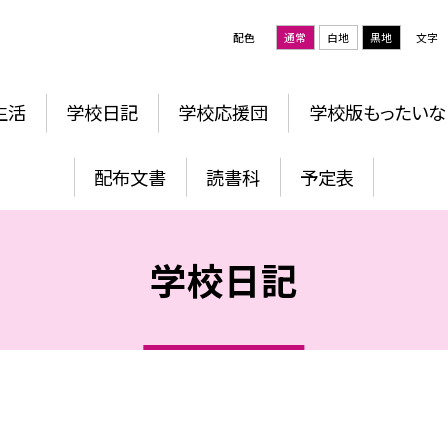
配色
通常
白地
黒地
文字
生活
学校日記
学校応援団
学校版もったいな
配布文書
読書科
予定表
学校日記