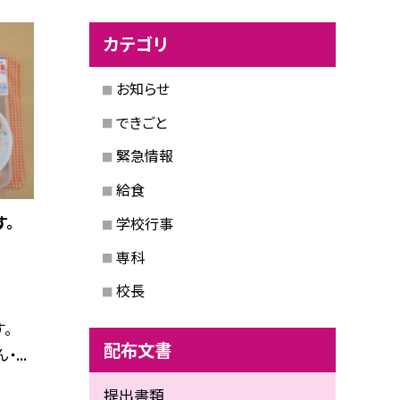
カテゴリ
お知らせ
できごと
緊急情報
給食
す。
学校行事
専科
校長
す。
配布文書
...
提出書類