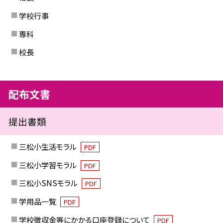
学校行事
専科
校長
配布文書
提出書類
三松小生活モラル
PDF
三松小学習モラル
PDF
三松小SNSモラル
PDF
学用品一覧
PDF
学校徴収金等にかかる口座登録について
PDF