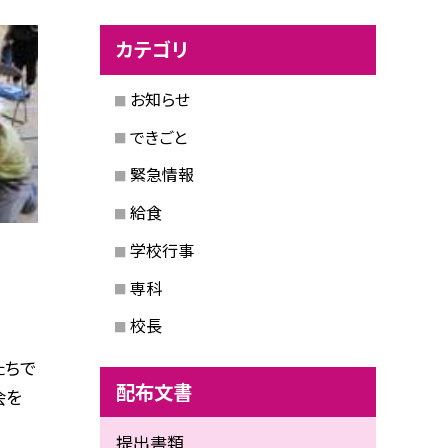
カテゴリ
お知らせ
できごと
緊急情報
給食
学校行事
専科
校長
たちで
配布文書
会を
提出書類