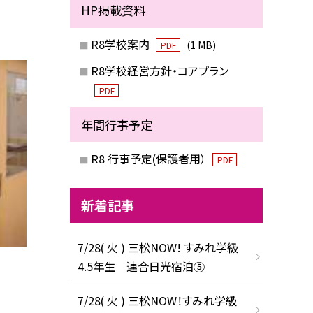
HP掲載資料
R8学校案内
(1 MB)
PDF
R8学校経営方針・コアプラン
PDF
年間行事予定
R8 行事予定(保護者用）
PDF
新着記事
7/28( 火 ) 三松NOW! すみれ学級
4.5年生 連合日光宿泊⑤
7/28( 火 ) 三松NOW！すみれ学級