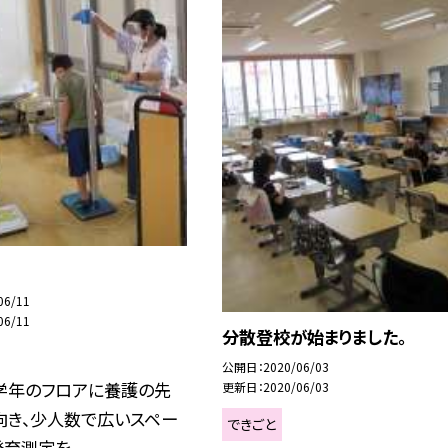
06/11
06/11
分散登校が始まりました。
公開日
2020/06/03
学年のフロアに養護の先
更新日
2020/06/03
向き、少人数で広いスペー
できごと
育測定を...