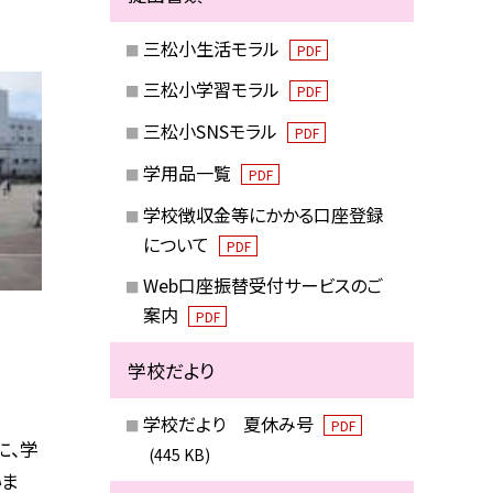
三松小生活モラル
PDF
三松小学習モラル
PDF
三松小SNSモラル
PDF
学用品一覧
PDF
学校徴収金等にかかる口座登録
について
PDF
Web口座振替受付サービスのご
案内
PDF
学校だより
学校だより 夏休み号
PDF
に、学
(445 KB)
いま