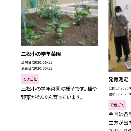
三松小の学年菜園
公開日
2020/06/11
更新日
2020/06/11
発育測定
できごと
三松小の学年菜園の様子です。 稲や
公開日
2020/
更新日
2020/
野菜がぐんぐん育っています。
できごと
今回は各
生方が出
スの中で発