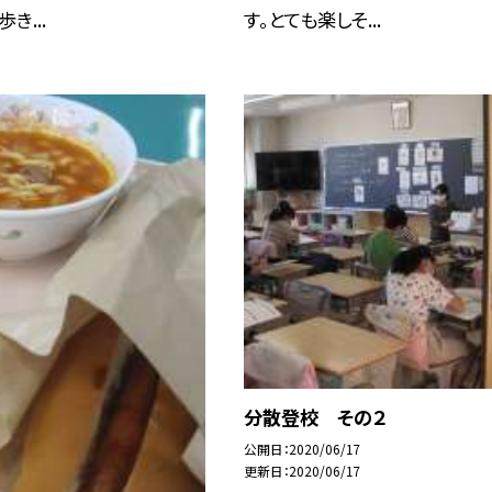
き...
す。とても楽しそ...
分散登校 その２
公開日
2020/06/17
更新日
2020/06/17