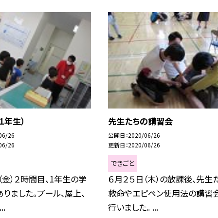
1年生）
先生たちの講習会
06/26
公開日
2020/06/26
06/26
更新日
2020/06/26
できごと
（金）２時間目、1年生の学
６月２５日（木）の放課後、先生
りました。プール、屋上、
救命やエピペン使用法の講習
.
行いました。 ...