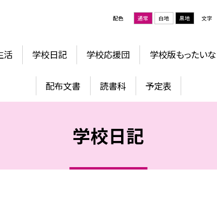
配色
通常
白地
黒地
文字
生活
学校日記
学校応援団
学校版もったいな
配布文書
読書科
予定表
学校日記