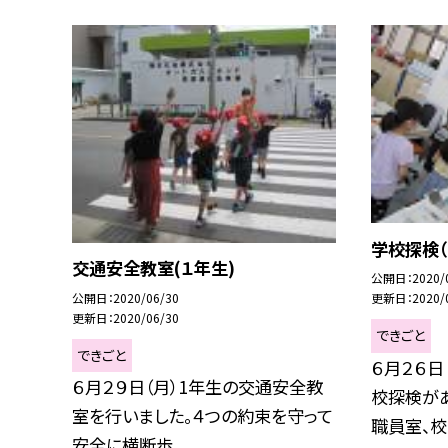
学校探検（
交通安全教室(１年生)
公開日
2020/
公開日
2020/06/30
更新日
2020/
更新日
2020/06/30
できごと
できごと
６月２６日
６月２９日（月）1年生の交通安全教
校探検があ
室を行いました。４つの約束を守って
職員室、校..
安全に横断歩...