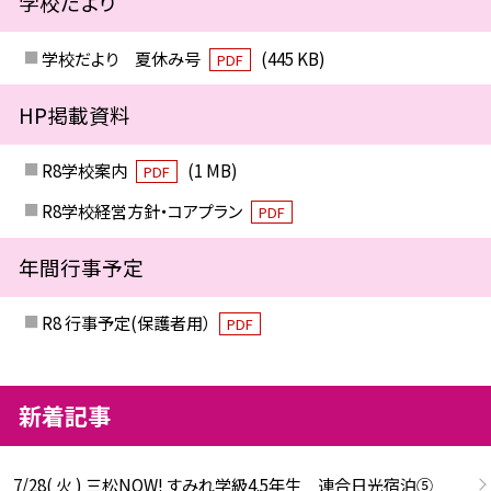
学校だより
学校だより 夏休み号
(445 KB)
PDF
HP掲載資料
R8学校案内
(1 MB)
PDF
R8学校経営方針・コアプラン
PDF
年間行事予定
R8 行事予定(保護者用）
PDF
新着記事
7/28( 火 ) 三松NOW! すみれ学級4.5年生 連合日光宿泊⑤