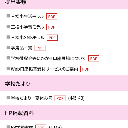
提出書類
三松小生活モラル
PDF
三松小学習モラル
PDF
三松小SNSモラル
PDF
学用品一覧
PDF
学校徴収金等にかかる口座登録について
PDF
Web口座振替受付サービスのご案内
PDF
学校だより
学校だより 夏休み号
(445 KB)
PDF
HP掲載資料
R8学校案内
(1 MB)
PDF