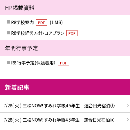
HP掲載資料
R8学校案内
(1 MB)
PDF
R8学校経営方針・コアプラン
PDF
年間行事予定
R8 行事予定(保護者用）
PDF
新着記事
7/28( 火 ) 三松NOW! すみれ学級4.5年生 連合日光宿泊⑤
7/28( 火 ) 三松NOW！すみれ学級4.5年生 連合日光宿泊④