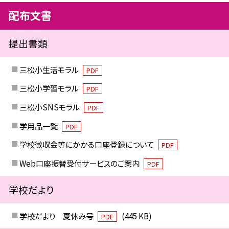
配布文書
提出書類
三松小生活モラル
PDF
三松小学習モラル
PDF
三松小SNSモラル
PDF
学用品一覧
PDF
学校徴収金等にかかる口座登録について
PDF
Web口座振替受付サービスのご案内
PDF
学校だより
学校だより 夏休み号
(445 KB)
PDF