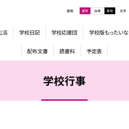
配色
通常
白地
黒地
文字
生活
学校日記
学校応援団
学校版もったいな
配布文書
読書科
予定表
学校行事