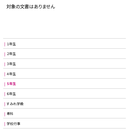
対象の文書はありません
１年生
２年生
３年生
４年生
５年生
６年生
すみれ学級
専科
学校行事