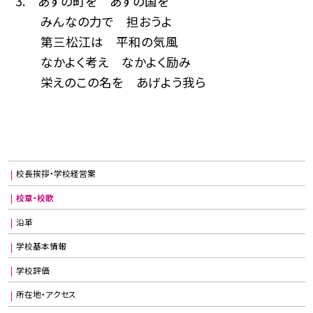
3. あすの町を あすの国を
みんなの力で 担おうよ
第三松江は 平和の気風
なかよく考え なかよく励み
栄えのこの名を あげよう我ら
校長挨拶・学校経営案
校章・校歌
沿革
学校基本情報
学校評価
所在地・アクセス