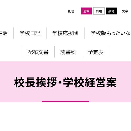
配色
通常
白地
黒地
文字
生活
学校日記
学校応援団
学校版もったいな
配布文書
読書科
予定表
校長挨拶・学校経営案